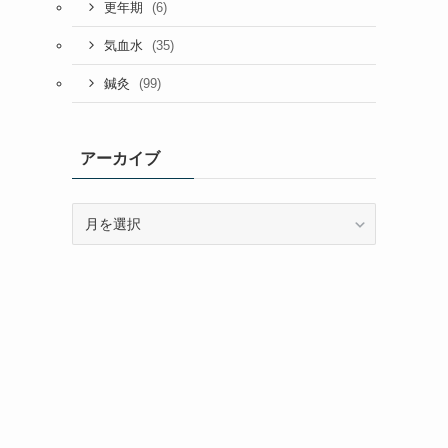
(6)
更年期
(35)
気血水
(99)
鍼灸
アーカイブ
ア
ー
カ
イ
ブ