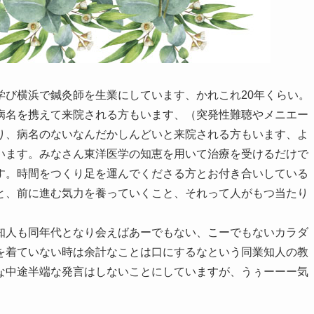
学び横浜で鍼灸師を生業にしています、かれこれ20年くらい。
病名を携えて来院される方もいます、（突発性難聴やメニエー
り、病名のないなんだかしんどいと来院される方もいます、よ
います。みなさん東洋医学の知恵を用いて治療を受けるだけで
す。時間をつくり足を運んでくださる方とお付き合いしている
と、前に進む気力を養っていくこと、それって人がもつ当たり
知人も同年代となり会えばあーでもない、こーでもないカラダ
を着ていない時は余計なことは口にするなという同業知人の教
な中途半端な発言はしないことにしていますが、うぅーーー気