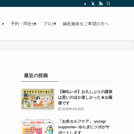
」
予約・問合せ
ブログ
鍼灸施術をご希望の方へ
最近の投稿
【御礼レポ】お久しぶりの講座
は思いのほか楽しかった★お蔭
様です
2026年4月20日
「お灸セルフケア」-yuragi
supporter- ゆらぎにツボがサ
ポートします