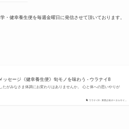
医学・健幸養生便を毎週金曜日に発信させて頂いております。
ーメッセージ《健幸養生便》旬モノを味わう - ウラナイ8
したがみなさま体調にお変わりはありませんか。 心と体への思いやりが
ウラナイ8 - 東西占術ポータルサイ...