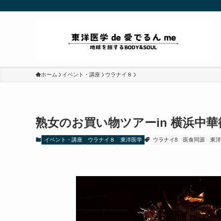
ホーム
イベント・講座
ウラナイ８
熟女のお買い物ツアーin 横浜中華
イベント・講座
ウラナイ８
東洋医学
ウラナイ8
医食同源
東洋