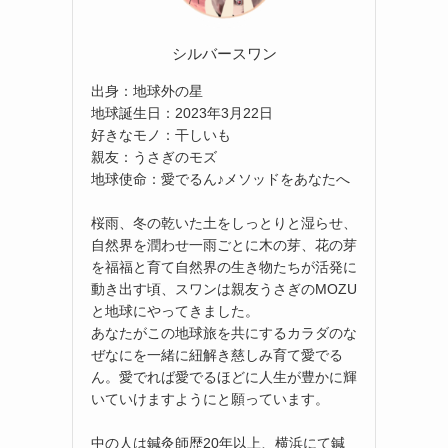
シルバースワン
出身：地球外の星
地球誕生日：2023年3月22日
好きなモノ：干しいも
親友：うさぎのモズ
地球使命：愛でるん♪メソッドをあなたへ
桜雨、冬の乾いた土をしっとりと湿らせ、
自然界を潤わせ一雨ごとに木の芽、花の芽
を福福と育て自然界の生き物たちが活発に
動き出す頃、スワンは親友うさぎのMOZU
と地球にやってきました。
あなたがこの地球旅を共にするカラダのな
ぜなにを一緒に紐解き慈しみ育て愛でる
ん。愛でれば愛でるほどに人生が豊かに輝
いていけますようにと願っています。
中の人は鍼灸師歴20年以上、横浜にて鍼