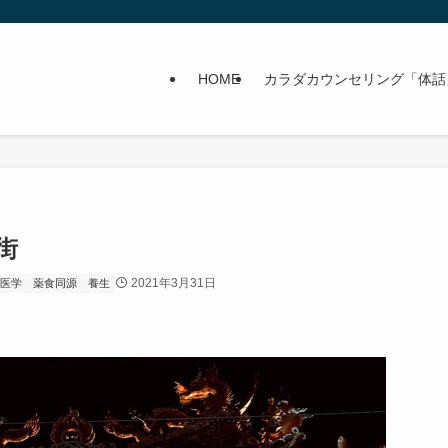
HOME
カラダカウンセリング「体話
街
2021年3月31日
医学
薬食同源
養生