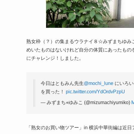
熟女枠（？）の集まるウラナイ８☆みずまちゆみ
めいたものはないけれど自分の体質にあったもの
にチャレンジ！しました。
今日はともみん先生
@mochi_lune
にいろい
を買った！
pic.twitter.com/YdOrdvPzpU
— みずまち⭐︎ゆみこ (@mizumachiyumiko)
M
「熟女のお買い物ツアー」in 横浜中華街編は近