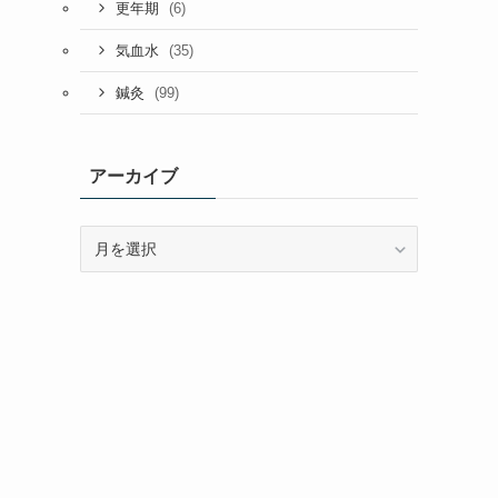
(6)
更年期
(35)
気血水
(99)
鍼灸
アーカイブ
ア
ー
カ
イ
ブ