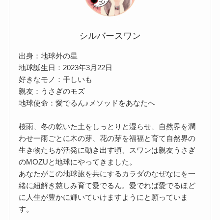
シルバースワン
出身：地球外の星
地球誕生日：2023年3月22日
好きなモノ：干しいも
親友：うさぎのモズ
地球使命：愛でるん♪メソッドをあなたへ
桜雨、冬の乾いた土をしっとりと湿らせ、自然界を潤
わせ一雨ごとに木の芽、花の芽を福福と育て自然界の
生き物たちが活発に動き出す頃、スワンは親友うさぎ
のMOZUと地球にやってきました。
あなたがこの地球旅を共にするカラダのなぜなにを一
緒に紐解き慈しみ育て愛でるん。愛でれば愛でるほど
に人生が豊かに輝いていけますようにと願っていま
す。