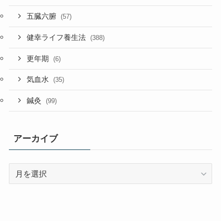
五臓六腑
(57)
健幸ライフ養生法
(388)
更年期
(6)
気血水
(35)
鍼灸
(99)
アーカイブ
ア
ー
カ
イ
ブ