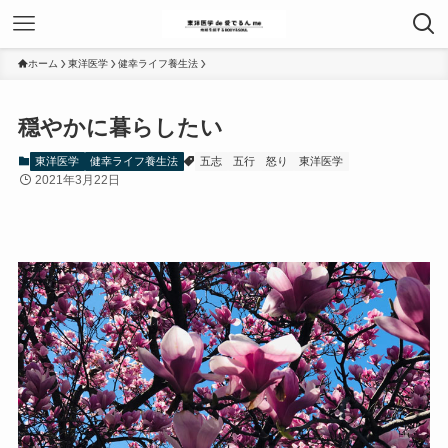
ホーム
東洋医学
健幸ライフ養生法
穏やかに暮らしたい
東洋医学
健幸ライフ養生法
五志
五行
怒り
東洋医学
2021年3月22日