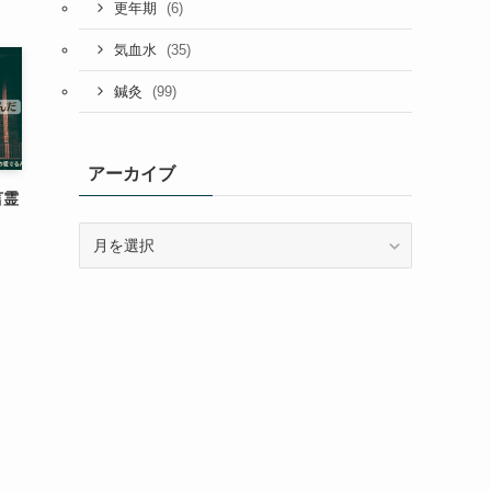
(6)
更年期
(35)
気血水
(99)
鍼灸
アーカイブ
言霊
ア
ー
カ
イ
ブ