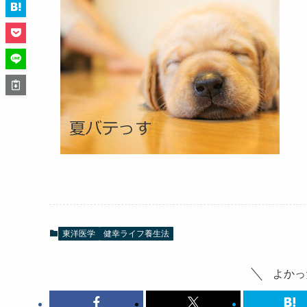
東洋医学
健幸ライフ養生法
よかっ