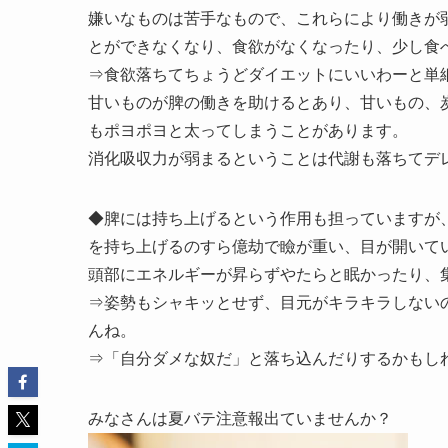
嫌いなものは苦手なもので、これらにより働きが
とができなくなり、食欲がなくなったり、少し食
⇒食欲落ちてちょうどダイエットにいいわーと単
甘いものが脾の働きを助けるとあり、甘いもの、
もポヨポヨと太ってしまうことがあります。
消化吸収力が弱まるということは代謝も落ちてデ
◆脾には持ち上げるという作用も担っていますが
を持ち上げるのすら億劫で瞼が重い、目が開いて
頭部にエネルギーが昇らずやたらと眠かったり、
⇒姿勢もシャキッとせず、目元がキラキラしない
んね。
⇒「自分ダメな奴だ」と落ち込んだりするかもし
みなさんは夏バテ注意報出ていませんか？