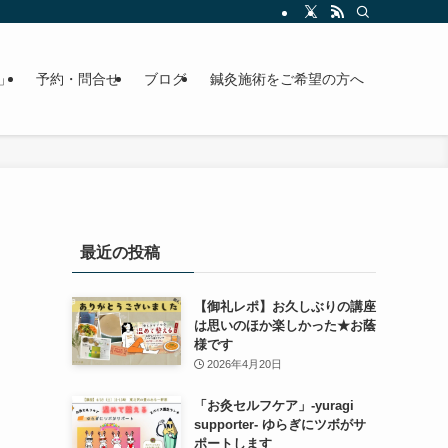
」
予約・問合せ
ブログ
鍼灸施術をご希望の方へ
最近の投稿
【御礼レポ】お久しぶりの講座
は思いのほか楽しかった★お蔭
様です
2026年4月20日
「お灸セルフケア」-yuragi
supporter- ゆらぎにツボがサ
ポートします