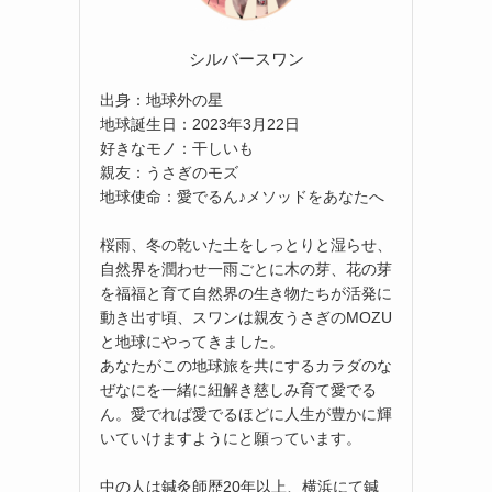
シルバースワン
出身：地球外の星
地球誕生日：2023年3月22日
好きなモノ：干しいも
親友：うさぎのモズ
地球使命：愛でるん♪メソッドをあなたへ
桜雨、冬の乾いた土をしっとりと湿らせ、
自然界を潤わせ一雨ごとに木の芽、花の芽
を福福と育て自然界の生き物たちが活発に
動き出す頃、スワンは親友うさぎのMOZU
と地球にやってきました。
あなたがこの地球旅を共にするカラダのな
ぜなにを一緒に紐解き慈しみ育て愛でる
ん。愛でれば愛でるほどに人生が豊かに輝
いていけますようにと願っています。
中の人は鍼灸師歴20年以上、横浜にて鍼