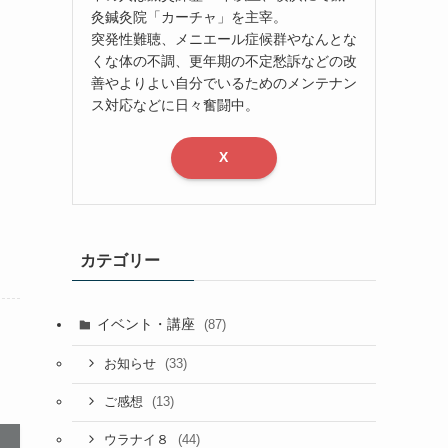
灸鍼灸院「カーチャ」を主宰。
突発性難聴、メニエール症候群やなんとな
くな体の不調、更年期の不定愁訴などの改
善やよりよい自分でいるためのメンテナン
ス対応などに日々奮闘中。
X
カテゴリー
イベント・講座
(87)
(33)
お知らせ
(13)
ご感想
(44)
ウラナイ８