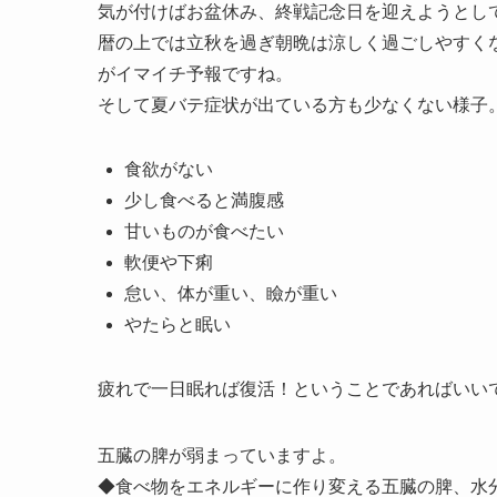
気が付けばお盆休み、終戦記念日を迎えようとし
暦の上では立秋を過ぎ朝晩は涼しく過ごしやすく
がイマイチ予報ですね。
そして夏バテ症状が出ている方も少なくない様子
食欲がない
少し食べると満腹感
甘いものが食べたい
軟便や下痢
怠い、体が重い、瞼が重い
やたらと眠い
疲れで一日眠れば復活！ということであればいい
五臓の脾が弱まっていますよ。
◆食べ物をエネルギーに作り変える五臓の脾、水