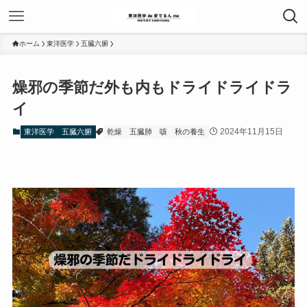
ホーム
東洋医学
五臓六腑
燥邪の季節だ外も内もドライドライドラ
イ
2024年11月15日
東洋医学
五臓六腑
乾燥
五臓肺
咳
秋の養生