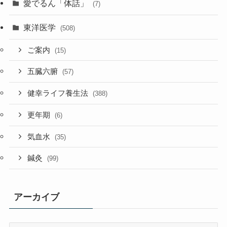
愛でるん「体話」
(7)
東洋医学
(508)
ご案内
(15)
五臓六腑
(57)
健幸ライフ養生法
(388)
更年期
(6)
気血水
(35)
鍼灸
(99)
アーカイブ