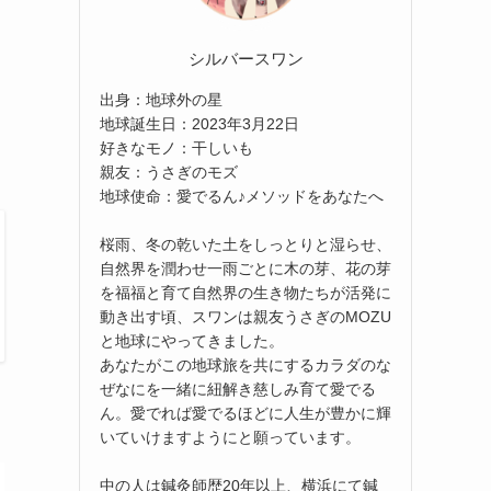
シルバースワン
出身：地球外の星
地球誕生日：2023年3月22日
好きなモノ：干しいも
親友：うさぎのモズ
地球使命：愛でるん♪メソッドをあなたへ
桜雨、冬の乾いた土をしっとりと湿らせ、
自然界を潤わせ一雨ごとに木の芽、花の芽
を福福と育て自然界の生き物たちが活発に
動き出す頃、スワンは親友うさぎのMOZU
と地球にやってきました。
あなたがこの地球旅を共にするカラダのな
ぜなにを一緒に紐解き慈しみ育て愛でる
ん。愛でれば愛でるほどに人生が豊かに輝
いていけますようにと願っています。
中の人は鍼灸師歴20年以上、横浜にて鍼