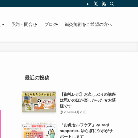
」
予約・問合せ
ブログ
鍼灸施術をご希望の方へ
最近の投稿
【御礼レポ】お久しぶりの講座
は思いのほか楽しかった★お蔭
様です
2026年4月20日
「お灸セルフケア」-yuragi
supporter- ゆらぎにツボがサ
ポートします