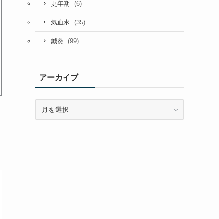
(6)
更年期
(35)
気血水
(99)
鍼灸
アーカイブ
ア
ー
カ
イ
ブ