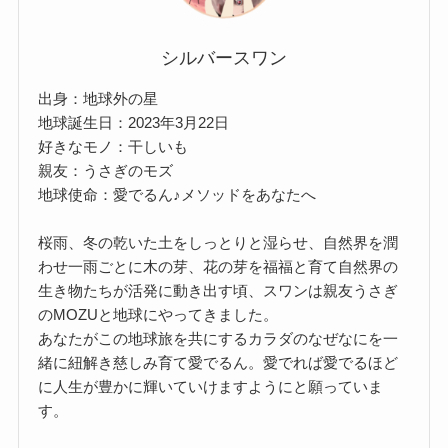
シルバースワン
出身：地球外の星
地球誕生日：2023年3月22日
好きなモノ：干しいも
親友：うさぎのモズ
地球使命：愛でるん♪メソッドをあなたへ
桜雨、冬の乾いた土をしっとりと湿らせ、自然界を潤
わせ一雨ごとに木の芽、花の芽を福福と育て自然界の
生き物たちが活発に動き出す頃、スワンは親友うさぎ
のMOZUと地球にやってきました。
あなたがこの地球旅を共にするカラダのなぜなにを一
緒に紐解き慈しみ育て愛でるん。愛でれば愛でるほど
に人生が豊かに輝いていけますようにと願っていま
す。