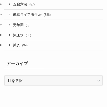
五臓六腑
(57)
健幸ライフ養生法
(388)
更年期
(6)
気血水
(35)
鍼灸
(99)
アーカイブ
ア
ー
カ
イ
ブ