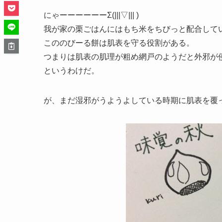
にゃーーーーーーΣ(|||▽||| )
我が家の栗ごはんにはもち米をちびっと配合して
こののびーる餅は肌表を守る役割がある。
つまりは肌表の肌理が粗め網戸のようだと外邪が
というわけだ。
が、まだ湿邪がうようよしている時期に肌表を覆