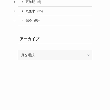
(6)
更年期
(35)
気血水
(99)
鍼灸
アーカイブ
ア
ー
カ
イ
ブ