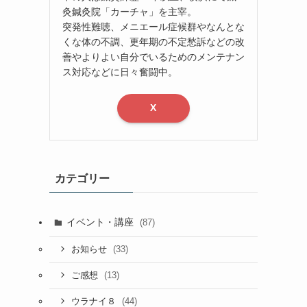
灸鍼灸院「カーチャ」を主宰。
突発性難聴、メニエール症候群やなんとな
くな体の不調、更年期の不定愁訴などの改
善やよりよい自分でいるためのメンテナン
ス対応などに日々奮闘中。
X
カテゴリー
イベント・講座
(87)
(33)
お知らせ
(13)
ご感想
(44)
ウラナイ８