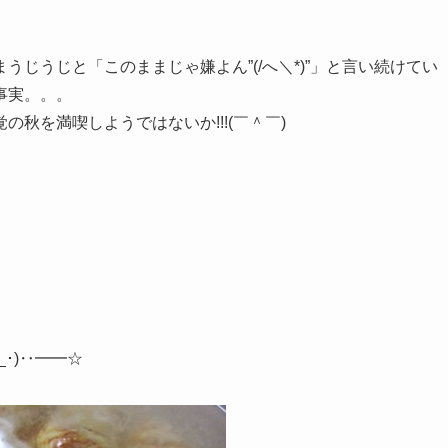
じうじと「このままじゃ嫌よん”(/へ＼*)”」と言い続けてい
事実。。。
秋を満喫しようではないか!!!(￣＾￣)
･)‥━━☆