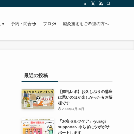
」
予約・問合せ
ブログ
鍼灸施術をご希望の方へ
最近の投稿
【御礼レポ】お久しぶりの講座
は思いのほか楽しかった★お蔭
様です
2026年4月20日
「お灸セルフケア」-yuragi
supporter- ゆらぎにツボがサ
ポートします