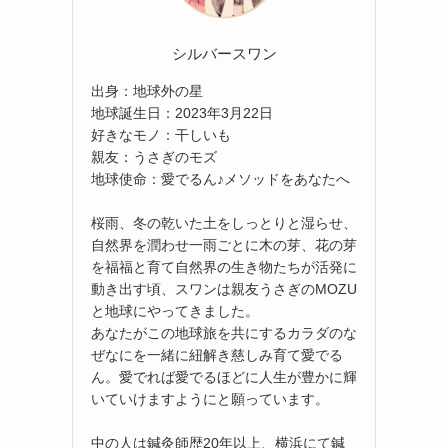
シルバースワン
出身：地球外の星
地球誕生日：2023年3月22日
好きなモノ：干しいも
親友：うさぎのモズ
地球使命：愛でるん♪メソッドをあなたへ
桜雨、冬の乾いた土をしっとりと湿らせ、
自然界を潤わせ一雨ごとに木の芽、花の芽
を福福と育て自然界の生き物たちが活発に
動き出す頃、スワンは親友うさぎのMOZU
と地球にやってきました。
あなたがこの地球旅を共にするカラダのな
ぜなにを一緒に紐解き慈しみ育て愛でる
ん。愛でれば愛でるほどに人生が豊かに輝
いていけますようにと願っています。
中の人は鍼灸師歴20年以上、横浜にて鍼