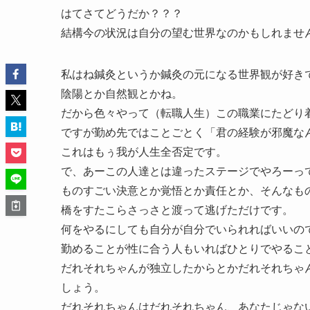
はてさてどうだか？？？
結構今の状況は自分の望む世界なのかもしれませ
私はね鍼灸というか鍼灸の元になる世界観が好き
陰陽とか自然観とかね。
だから色々やって（転職人生）この職業にたどり
ですが勤め先ではことごとく「君の経験が邪魔な
これはもぅ我が人生全否定です。
で、あーこの人達とは違ったステージでやろーっ
ものすごい決意とか覚悟とか責任とか、そんなも
橋をすたこらさっさと渡って逃げただけです。
何をやるにしても自分が自分でいられればいいの
勤めることが性に合う人もいればひとりでやるこ
だれそれちゃんが独立したからとかだれそれちゃ
しょう。
だれそれちゃんはだれそれちゃん、あなたじゃな