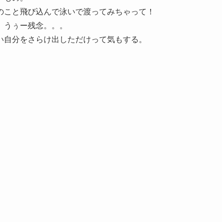
のこと飛び込んで泳いで渡ってみちゃって！
。うぅー残念。。。
い自分をさらけ出しただけって気もする。