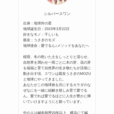
シルバースワン
出身：地球外の星
地球誕生日：2023年3月22日
好きなモノ：干しいも
親友：うさぎのモズ
地球使命：愛でるん♪メソッドをあなたへ
桜雨、冬の乾いた土をしっとりと湿らせ、
自然界を潤わせ一雨ごとに木の芽、花の芽
を福福と育て自然界の生き物たちが活発に
動き出す頃、スワンは親友うさぎのMOZU
と地球にやってきました。
あなたがこの地球旅を共にするカラダのな
ぜなにを一緒に紐解き慈しみ育て愛でる
ん。愛でれば愛でるほどに人生が豊かに輝
いていけますようにと願っています。
中の人は鍼灸師歴20年以上、横浜にて鍼