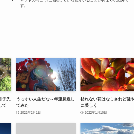
ネットの向こうに活躍している友がいることが何よりの励みで
す。
月子先
うっすい人生だな～年運見返し
枯れない花はなしされど健
して
てみた
に美しく
2022年2月1日
2022年1月10日