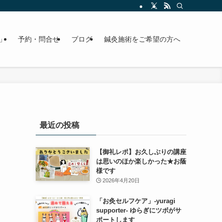
」
予約・問合せ
ブログ
鍼灸施術をご希望の方へ
最近の投稿
【御礼レポ】お久しぶりの講座
は思いのほか楽しかった★お蔭
様です
2026年4月20日
「お灸セルフケア」-yuragi
supporter- ゆらぎにツボがサ
ポートします