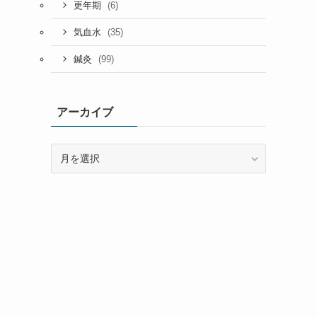
(6)
更年期
(35)
気血水
(99)
鍼灸
アーカイブ
ア
ー
カ
イ
ブ