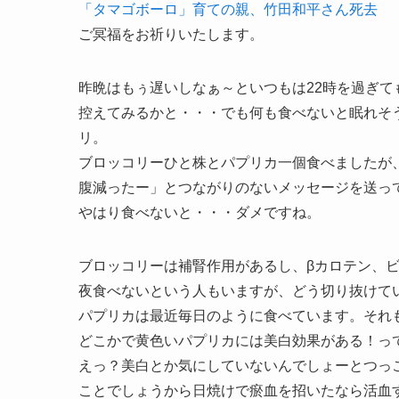
「タマゴボーロ」育ての親、竹田和平さん死去
ご冥福をお祈りいたします。
昨晩はもぅ遅いしなぁ～といつもは22時を過ぎて
控えてみるかと・・・でも何も食べないと眠れそ
リ。
ブロッコリーひと株とパプリカ一個食べましたが、
腹減ったー」とつながりのないメッセージを送っ
やはり食べないと・・・ダメですね。
ブロッコリーは補腎作用があるし、βカロテン、
夜食べないという人もいますが、どう切り抜けて
パプリカは最近毎日のように食べています。それ
どこかで黄色いパプリカには美白効果がある！っ
えっ？美白とか気にしていないんでしょーとつっ
ことでしょうから日焼けで瘀血を招いたなら活血