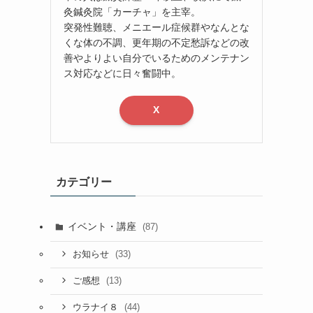
灸鍼灸院「カーチャ」を主宰。
突発性難聴、メニエール症候群やなんとな
くな体の不調、更年期の不定愁訴などの改
善やよりよい自分でいるためのメンテナン
ス対応などに日々奮闘中。
X
カテゴリー
イベント・講座
(87)
(33)
お知らせ
(13)
ご感想
(44)
ウラナイ８