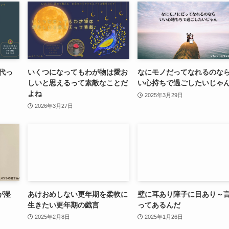
代っ
いくつになってもわが物は愛お
なにモノだってなれるのな
しいと思えるって素敵なことだ
い心持ちで過ごしたいじゃ
よね
2025年3月29日
2026年3月27日
が湿
あけおめしない更年期を柔軟に
壁に耳あり障子に目あり～
生きたい更年期の戯言
ってあるんだ
2025年2月8日
2025年1月26日