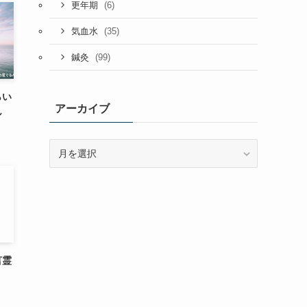
(6)
更年期
(35)
気血水
(99)
鍼灸
らい
アーカイブ
ん
ア
ー
カ
イ
ブ
言霊