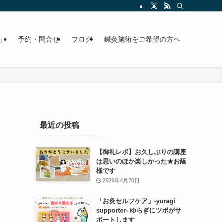
」
予約・問合せ
ブログ
鍼灸施術をご希望の方へ
最近の投稿
【御礼レポ】お久しぶりの講座
は思いのほか楽しかった★お蔭
様です
2026年4月20日
「お灸セルフケア」-yuragi
supporter- ゆらぎにツボがサ
ポートします