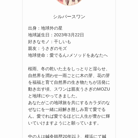
シルバースワン
出身：地球外の星
地球誕生日：2023年3月22日
好きなモノ：干しいも
親友：うさぎのモズ
地球使命：愛でるん♪メソッドをあなたへ
桜雨、冬の乾いた土をしっとりと湿らせ、
自然界を潤わせ一雨ごとに木の芽、花の芽
を福福と育て自然界の生き物たちが活発に
動き出す頃、スワンは親友うさぎのMOZU
と地球にやってきました。
あなたがこの地球旅を共にするカラダのな
ぜなにを一緒に紐解き慈しみ育て愛でる
ん。愛でれば愛でるほどに人生が豊かに輝
いていけますようにと願っています。
中の人は鍼灸師歴20年以上、横浜にて鍼