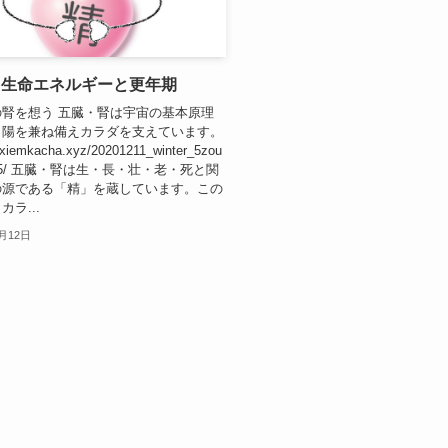
と生命エネルギーと更年期
腎を想う 五臓・腎は宇宙の基本原理
と陽を兼ね備えカラダを支えています。
uxiemkacha.xyz/20201211_winter_5zou
/6565/ 五臓・腎は生・長・壮・老・死と関
の源である「精」を蔵しています。この
ラ...
2月12日