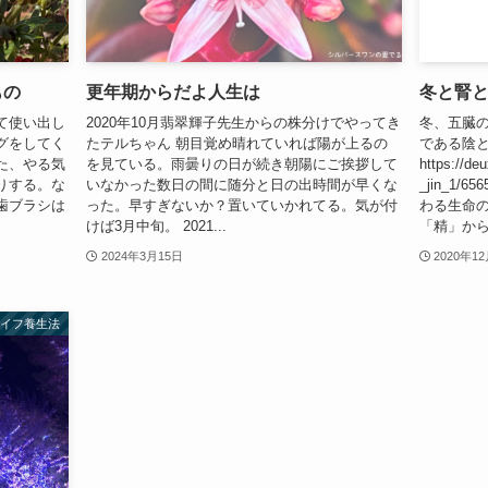
もの
更年期からだよ人生は
冬と腎
て使い出し
2020年10月翡翠輝子先生からの株分けでやってき
冬、五臓の
グをしてく
たテルちゃん 朝目覚め晴れていれば陽が上るの
である陰
た、やる気
を見ている。雨曇りの日が続き朝陽にご挨拶して
https://de
りする。な
いなかった数日の間に随分と日の出時間が早くな
_jin_1
歯ブラシは
った。早すぎないか？置いていかれてる。気が付
わる生命
けば3月中旬。 2021...
「精」からカ
2024年3月15日
2020年1
ライフ養生法