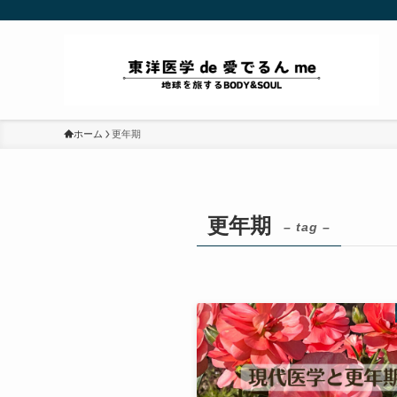
ホーム
更年期
更年期
– tag –