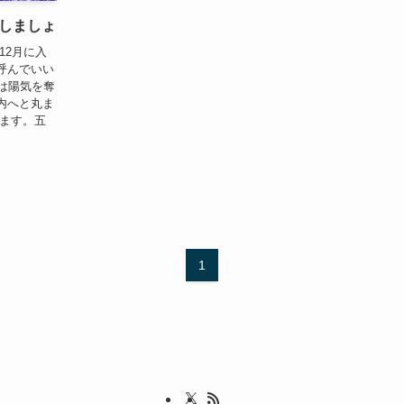
しましょ
12月に入
呼んでいい
は陽気を奪
内へと丸ま
います。五
1