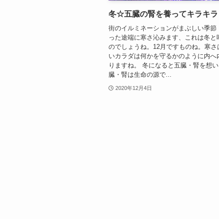
冬☆五臓の腎を養ってキラキラ
街のイルミネーションがまぶしい季節 
った途端に寒さ沁みます、これは冬と
のでしょうね。12月ですものね。寒さ
いカラダは何かを守るかのように内へ
りますね。 冬になると五臓・腎を想
臓・腎は生命の源で...
2020年12月4日