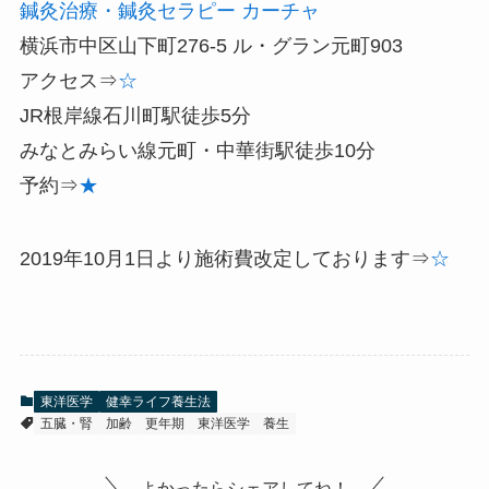
鍼灸治療・鍼灸セラピー
カーチャ
横浜市中区山下町276-5 ル・グラン元町903
アクセス⇒
☆
JR根岸線石川町駅徒歩5分
みなとみらい線元町・中華街駅徒歩10分
予約⇒
★
2019年10月1日より施術費改定しております⇒
☆
東洋医学
健幸ライフ養生法
五臓・腎
加齢
更年期
東洋医学
養生
よかったらシェアしてね！