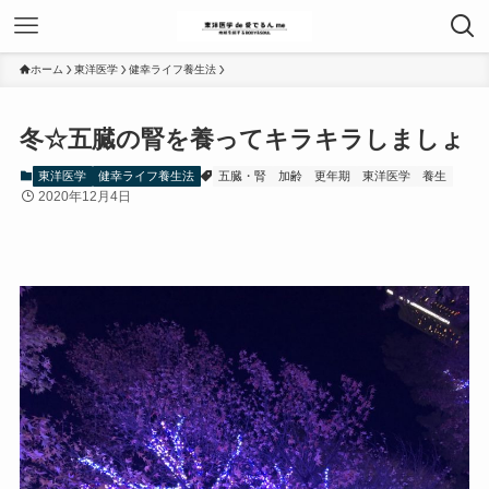
ホーム
東洋医学
健幸ライフ養生法
冬☆五臓の腎を養ってキラキラしましょ
東洋医学
健幸ライフ養生法
五臓・腎
加齢
更年期
東洋医学
養生
2020年12月4日