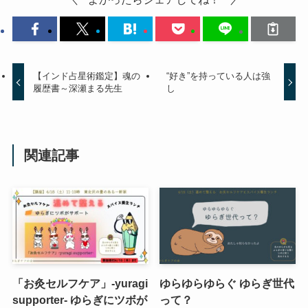
【インド占星術鑑定】魂の
“好き”を持っている人は強
履歴書～深瀬まる先生
し
関連記事
「お灸セルフケア」-yuragi
ゆらゆらゆらぐ ゆらぎ世代
supporter- ゆらぎにツボが
って？