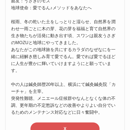
親友：うさぎのモズ
地球使命：愛でるん♪メソッドをあなたへ
桜雨、冬の乾いた土をしっとりと湿らせ、自然界を潤
わせ一雨ごとに木の芽、花の芽を福福と育て自然界の
生き物たちが活発に動き出す頃、スワンは親友うさぎ
のMOZUと地球にやってきました。
あなたがこの地球旅を共にするカラダのなぜなにを一
緒に紐解き慈しみ育て愛でるん。愛でれば愛でるほど
に人生が豊かに輝いていけますようにと願っていま
す。
中の人は鍼灸師歴20年以上、横浜にて鍼灸鍼灸院「カ
ーチャ」を主宰。
突発性難聴、メニエール症候群やなんとなくな体の不
調、更年期の不定愁訴などの改善やよりよい自分でい
るためのメンテナンス対応などに日々奮闘中。
X