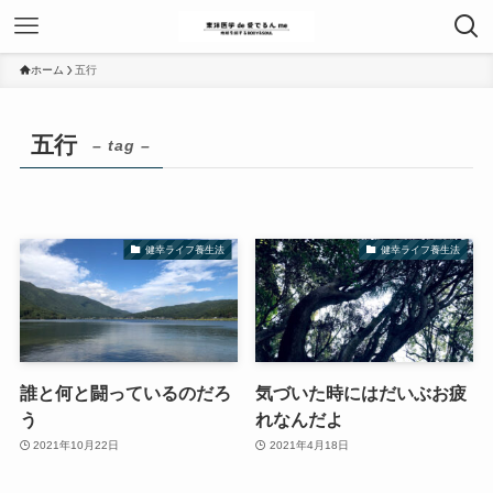
ホーム
五行
五行
– tag –
健幸ライフ養生法
健幸ライフ養生法
誰と何と闘っているのだろ
気づいた時にはだいぶお疲
う
れなんだよ
2021年10月22日
2021年4月18日