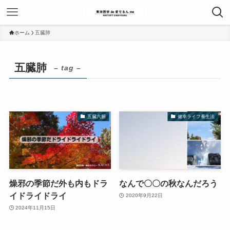
ホーム
五臓肺
五臓肺
– tag –
五臓六腑
健幸ライフ養生法
燥邪の季節だ外も内もドラ
なんで〇〇の秋なんだろう
イドライドライ
2020年9月22日
2024年11月15日