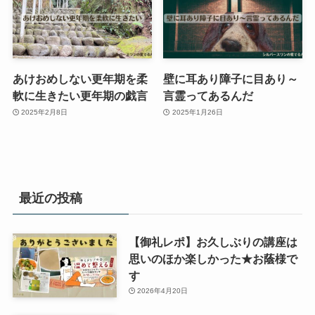
あけおめしない更年期を柔
壁に耳あり障子に目あり～
軟に生きたい更年期の戯言
言霊ってあるんだ
2025年2月8日
2025年1月26日
最近の投稿
【御礼レポ】お久しぶりの講座は
思いのほか楽しかった★お蔭様で
す
2026年4月20日