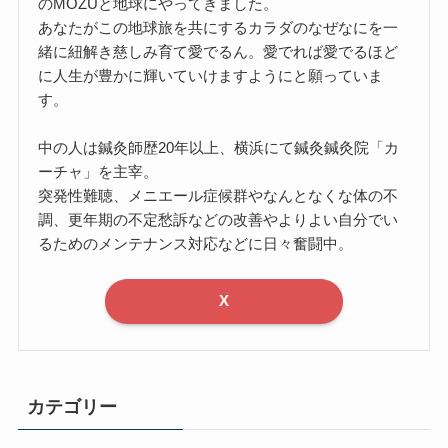
のMOZUと地球にやってきました。
あなたがこの地球旅を共にするカラダのなぜなにを一
緒に紐解き慈しみ育て愛でるん。愛でれば愛でるほど
に人生が豊かに輝いていけますようにと願っていま
す。
中の人は鍼灸師歴20年以上、横浜にて鍼灸鍼灸院「カ
ーチャ」を主宰。
突発性難聴、メニエール症候群やなんとなくな体の不
調、更年期の不定愁訴などの改善やよりよい自分でい
るためのメンテナンス対応などに日々奮闘中。
X
カテゴリー