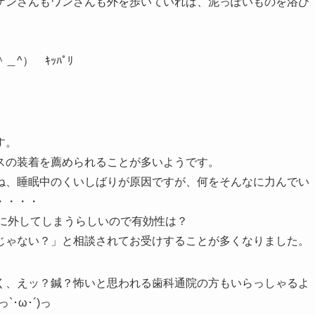
ゲンさんもワンさんも外を歩いていれば、泥っぽいものを浴び
^）ゞｷｯﾊﾟﾘ
す。
スの装着を薦められることが多いようです。
ね、睡眠中のくいしばりが原因ですが、何をそんなに力んでい
・・・・
夜中に外してしまうらしいので有効性は？
じゃない？」と相談されてお受けすることが多くなりました。
く、えッ？鍼？怖いと思われる歯科通院の方もいらっしゃるよ
･ω･´)っ