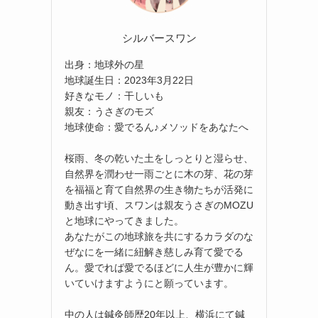
シルバースワン
出身：地球外の星
地球誕生日：2023年3月22日
好きなモノ：干しいも
親友：うさぎのモズ
地球使命：愛でるん♪メソッドをあなたへ
桜雨、冬の乾いた土をしっとりと湿らせ、
自然界を潤わせ一雨ごとに木の芽、花の芽
を福福と育て自然界の生き物たちが活発に
動き出す頃、スワンは親友うさぎのMOZU
と地球にやってきました。
あなたがこの地球旅を共にするカラダのな
ぜなにを一緒に紐解き慈しみ育て愛でる
ん。愛でれば愛でるほどに人生が豊かに輝
いていけますようにと願っています。
中の人は鍼灸師歴20年以上、横浜にて鍼