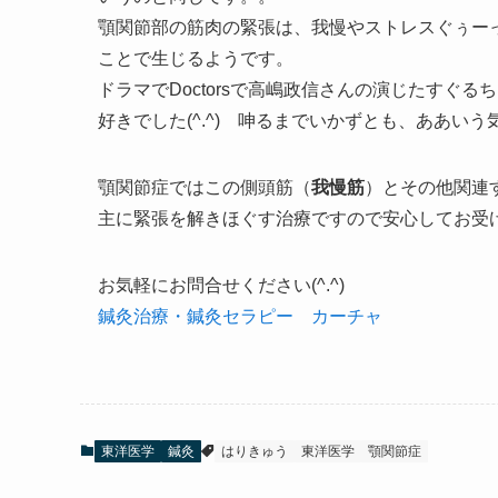
顎関節部の筋肉の緊張は、我慢やストレスぐぅー
ことで生じるようです。
ドラマでDoctorsで高嶋政信さんの演じたすぐる
好きでした(^.^) 呻るまでいかずとも、ああいう
顎関節症ではこの側頭筋（
我慢筋
）とその他関連
主に緊張を解きほぐす治療ですので安心してお受
お気軽にお問合せください(^.^)
鍼灸治療・鍼灸セラピー カーチャ
東洋医学
鍼灸
はりきゅう
東洋医学
顎関節症