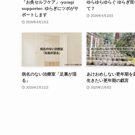
「お灸セルフケア」-yuragi
ゆらゆらゆらぐ ゆらぎ世
supporter- ゆらぎにツボがサ
て？
ポートします
2026年4月10日
2026年4月12日
病名のない治療室「足裏が湿
あけおめしない更年期を
る」
生きたい更年期の戯言
2025年2月21日
2025年2月8日