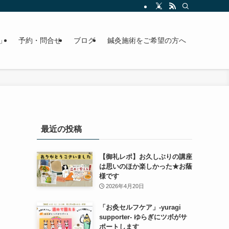
」
予約・問合せ
ブログ
鍼灸施術をご希望の方へ
最近の投稿
【御礼レポ】お久しぶりの講座
は思いのほか楽しかった★お蔭
様です
2026年4月20日
「お灸セルフケア」-yuragi
supporter- ゆらぎにツボがサ
ポートします