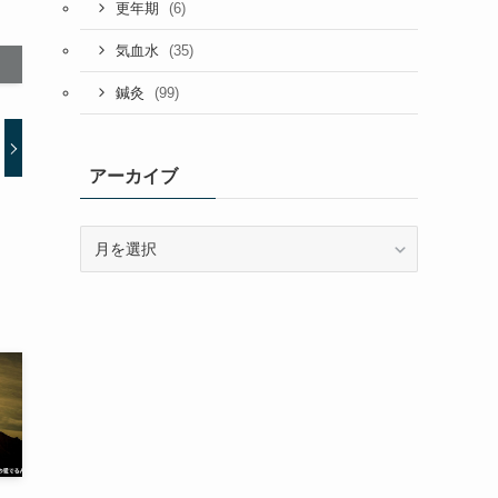
(6)
更年期
(35)
気血水
(99)
鍼灸
アーカイブ
ア
ー
カ
イ
ブ