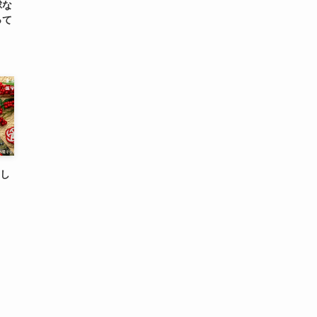
球な
って
ろし