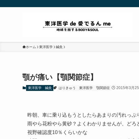
ホーム
東洋医学
鍼灸
顎が痛い【顎関節症】
2015年3月2
東洋医学
鍼灸
はりきゅう
東洋医学
顎関節症
昨朝、車に乗り込もうとしたらあまりの汚れっぷ
雨やら花粉やら黄砂？よくわかりませんが、どろ
視野確認度10％くらいかな