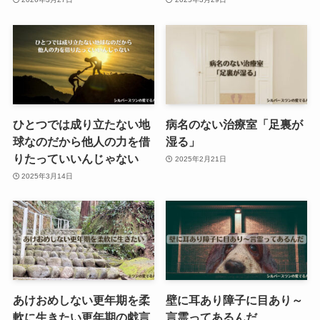
ひとつでは成り立たない地
病名のない治療室「足裏が
球なのだから他人の力を借
湿る」
りたっていいんじゃない
2025年2月21日
2025年3月14日
あけおめしない更年期を柔
壁に耳あり障子に目あり～
軟に生きたい更年期の戯言
言霊ってあるんだ