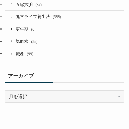
五臓六腑
(57)
健幸ライフ養生法
(388)
更年期
(6)
気血水
(35)
鍼灸
(99)
アーカイブ
ア
ー
カ
イ
ブ