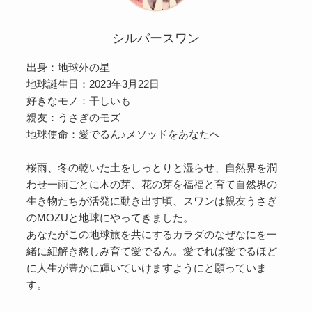
シルバースワン
出身：地球外の星
地球誕生日：2023年3月22日
好きなモノ：干しいも
親友：うさぎのモズ
地球使命：愛でるん♪メソッドをあなたへ
桜雨、冬の乾いた土をしっとりと湿らせ、自然界を潤
わせ一雨ごとに木の芽、花の芽を福福と育て自然界の
生き物たちが活発に動き出す頃、スワンは親友うさぎ
のMOZUと地球にやってきました。
あなたがこの地球旅を共にするカラダのなぜなにを一
緒に紐解き慈しみ育て愛でるん。愛でれば愛でるほど
に人生が豊かに輝いていけますようにと願っていま
す。