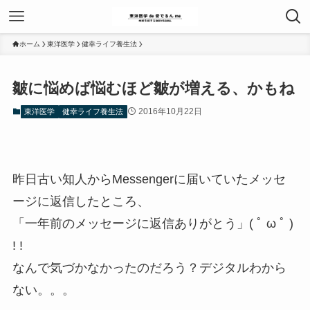
ホーム
東洋医学
健幸ライフ養生法
皺に悩めば悩むほど皺が増える、かもね
2016年10月22日
東洋医学
健幸ライフ養生法
昨日古い知人からMessengerに届いていたメッセ
ージに返信したところ、
「一年前のメッセージに返信ありがとう」( ﾟ ω ﾟ )
! !
なんで気づかなかったのだろう？デジタルわから
ない。。。