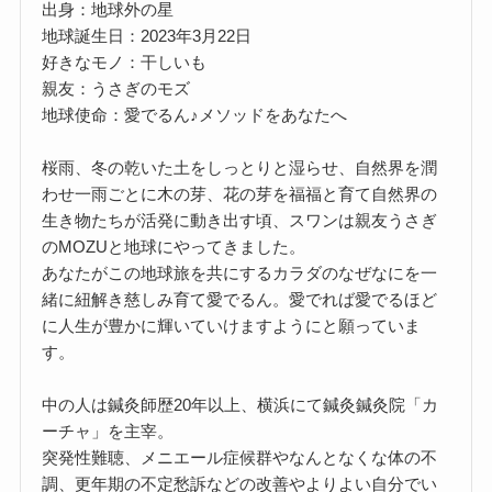
出身：地球外の星
地球誕生日：2023年3月22日
好きなモノ：干しいも
親友：うさぎのモズ
地球使命：愛でるん♪メソッドをあなたへ
桜雨、冬の乾いた土をしっとりと湿らせ、自然界を潤
わせ一雨ごとに木の芽、花の芽を福福と育て自然界の
生き物たちが活発に動き出す頃、スワンは親友うさぎ
のMOZUと地球にやってきました。
あなたがこの地球旅を共にするカラダのなぜなにを一
緒に紐解き慈しみ育て愛でるん。愛でれば愛でるほど
に人生が豊かに輝いていけますようにと願っていま
す。
中の人は鍼灸師歴20年以上、横浜にて鍼灸鍼灸院「カ
ーチャ」を主宰。
突発性難聴、メニエール症候群やなんとなくな体の不
調、更年期の不定愁訴などの改善やよりよい自分でい