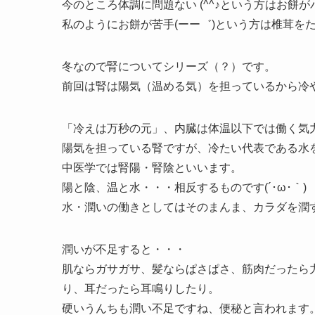
今のところ体調に問題ない (^^♪という方はお餅
私のようにお餅が苦手(ーー゛)という方は椎茸を
冬なので腎についてシリーズ（？）です。
前回は腎は陽気（温める気）を担っているから冷
「冷えは万秒の元」、内臓は体温以下では働く気
陽気を担っている腎ですが、冷たい代表である水
中医学では腎陽・腎陰といいます。
陽と陰、温と水・・・相反するものです(´･ω･｀)
水・潤いの働きとしてはそのまんま、カラダを潤
潤いが不足すると・・・
肌ならガサガサ、髪ならぱさぱさ、筋肉だったら
り、耳だったら耳鳴りしたり。
硬いうんちも潤い不足ですね、便秘と言われます