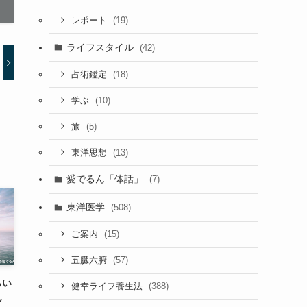
(19)
レポート
ライフスタイル
(42)
(18)
占術鑑定
(10)
学ぶ
(5)
旅
(13)
東洋思想
愛でるん「体話」
(7)
東洋医学
(508)
(15)
ご案内
(57)
五臓六腑
らい
(388)
健幸ライフ養生法
ん