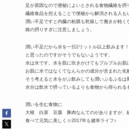
足が原因なので便秘によいとされる食物繊維を摂
繊維食品を控えることで便秘から解消される人も
潤い不足ですと内臓の粘膜も乾燥して働きが鈍く
維の摂りすぎに注意しましょう。
潤い不足だから水を一日2リットル以上飲みます
と思ったのですがそうでもないようです。
水は水です。水を肌に吹きかけてもプルプルお肌
お肌に水ではなくてなんらかの成分が含まれた化
そう考えると水をがぶ飲みしても潤いぷるぷるは
水分は飲水で摂っているよりも食物から得られる
潤いを生む食物に
大根 白菜 豆腐 豚肉なんてのがありますが、
食べて元気に美しく☆2017年も健幸ライフ♪