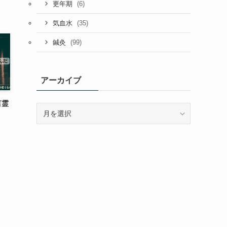
(6)
更年期
(35)
気血水
(99)
鍼灸
アーカイブ
言霊
ア
ー
カ
イ
ブ