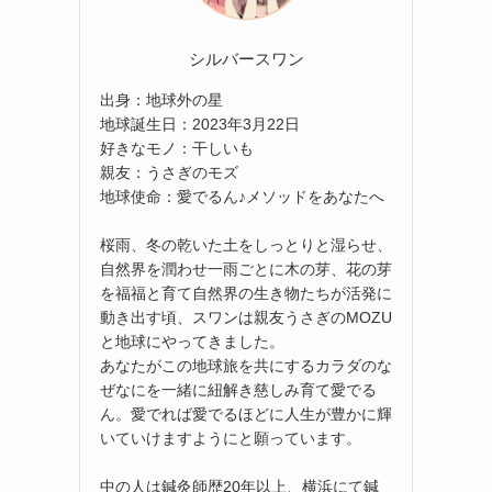
シルバースワン
出身：地球外の星
地球誕生日：2023年3月22日
好きなモノ：干しいも
親友：うさぎのモズ
た
地球使命：愛でるん♪メソッドをあなたへ
桜雨、冬の乾いた土をしっとりと湿らせ、
自然界を潤わせ一雨ごとに木の芽、花の芽
を福福と育て自然界の生き物たちが活発に
動き出す頃、スワンは親友うさぎのMOZU
と地球にやってきました。
あなたがこの地球旅を共にするカラダのな
ぜなにを一緒に紐解き慈しみ育て愛でる
ん。愛でれば愛でるほどに人生が豊かに輝
いていけますようにと願っています。
中の人は鍼灸師歴20年以上、横浜にて鍼