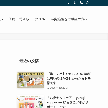
」
予約・問合せ
ブログ
鍼灸施術をご希望の方へ
最近の投稿
【御礼レポ】お久しぶりの講座
は思いのほか楽しかった★お蔭
様です
2026年4月20日
「お灸セルフケア」-yuragi
supporter- ゆらぎにツボがサ
ポートします