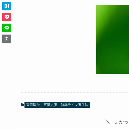
東洋医学
五臓六腑
健幸ライフ養生法
よかっ