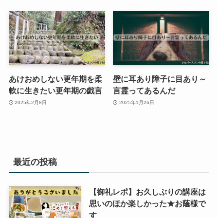
あけおめしない更年期を柔
壁に耳あり障子に目あり～
軟に生きたい更年期の戯言
言霊ってあるんだ
2025年2月8日
2025年1月26日
最近の投稿
【御礼レポ】お久しぶりの講座は
思いのほか楽しかった★お蔭様で
す