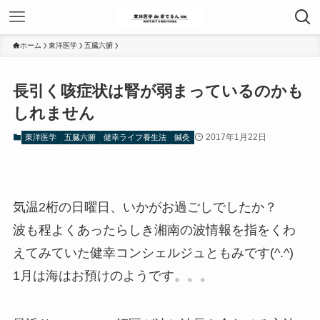
ホーム
東洋医学
五臓六腑
長引く咳症状は腎が弱まっているのかも
しれません
2017年1月22日
東洋医学
五臓六腑
健幸ライフ養生法
鍼灸
気温2桁の日曜日、いかがお過ごしでしたか？
波も程よくあったらしき湘南の波情報を指をくわ
えてみていた健幸コンシェルジュともみです(^.^)
1月は海はお預けのようです。。。