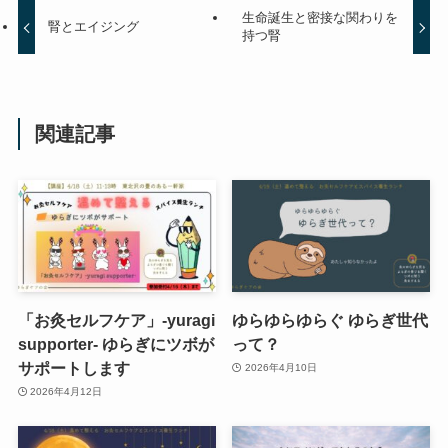
生命誕生と密接な関わりを
腎とエイジング
持つ腎
関連記事
「お灸セルフケア」-yuragi
ゆらゆらゆらぐ ゆらぎ世代
supporter- ゆらぎにツボが
って？
サポートします
2026年4月10日
2026年4月12日