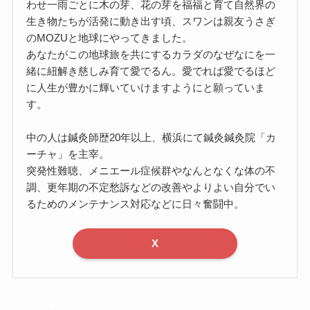
わせ一雨ごとに木の芽、花の芽を福福と育て自然界の
生き物たちが活発に動き出す頃、スワンは親友うさぎ
のMOZUと地球にやってきました。
あなたがこの地球旅を共にするカラダのなぜなにを一
緒に紐解き慈しみ育て愛でるん。愛でれば愛でるほど
に人生が豊かに輝いていけますようにと願っていま
す。
中の人は鍼灸師歴20年以上、横浜にて鍼灸鍼灸院「カ
ーチャ」を主宰。
突発性難聴、メニエール症候群やなんとなくな体の不
調、更年期の不定愁訴などの改善やよりよい自分でい
るためのメンテナンス対応などに日々奮闘中。
X