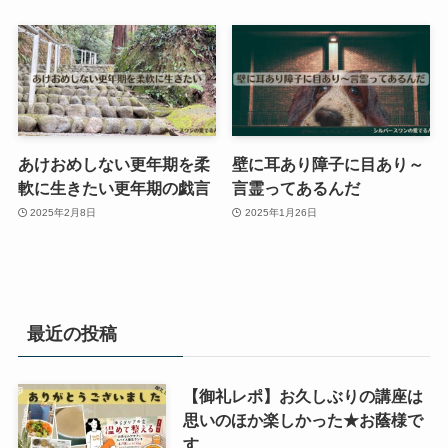
あけおめしない更年期を柔
壁に耳あり障子に目あり～
軟に生きたい更年期の戯言
言霊ってあるんだ
2025年2月8日
2025年1月26日
最近の投稿
【御礼レポ】お久しぶりの講座は
思いのほか楽しかった★お蔭様で
す