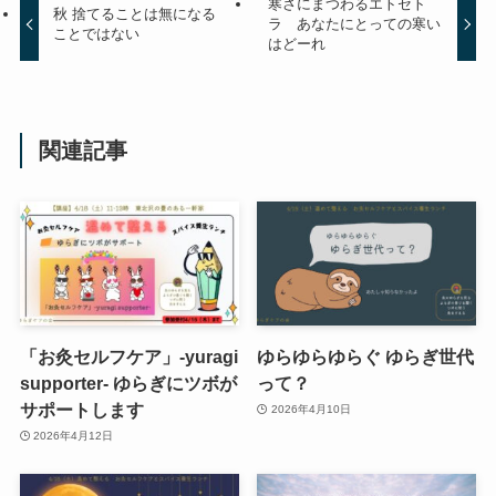
寒さにまつわるエトセト
秋 捨てることは無になる
ラ あなたにとっての寒い
ことではない
はどーれ
関連記事
「お灸セルフケア」-yuragi
ゆらゆらゆらぐ ゆらぎ世代
supporter- ゆらぎにツボが
って？
サポートします
2026年4月10日
2026年4月12日