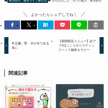
東洋医学
健幸ライフ養生法
からだのこと
モノの観方
東洋医学
よかったらシェアしてね！
【期間限定メニュー】訳ア
冬五臓・腎 水が水である
リ⁈ほっこりホリスティッ
為に
クヘッド鍼灸セラピー
関連記事