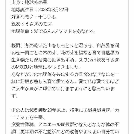
出身：地球外の星
地球誕生日：2023年3月22日
好きなモノ：干しいも
親友：うさぎのモズ
地球使命：愛でるん♪メソッドをあなたへ
桜雨、冬の乾いた土をしっとりと湿らせ、自然界を潤
わせ一雨ごとに木の芽、花の芽を福福と育て自然界の
生き物たちが活発に動き出す頃、スワンは親友うさぎ
のMOZUと地球にやってきました。
あなたがこの地球旅を共にするカラダのなぜなにを一
緒に紐解き慈しみ育て愛でるん。愛でれば愛でるほど
に人生が豊かに輝いていけますようにと願っていま
す。
中の人は鍼灸師歴20年以上、横浜にて鍼灸鍼灸院「カ
ーチャ」を主宰。
突発性難聴、メニエール症候群やなんとなくな体の不
調、更年期の不定愁訴などの改善やよりよい自分でい