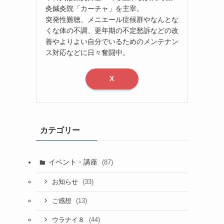
灸鍼灸院「カーチャ」を主宰。
突発性難聴、メニエール症候群やなんとな
くな体の不調、更年期の不定愁訴などの改
善やよりよい自分でいるためのメンテナン
ス対応などに日々奮闘中。
X
カテゴリー
イベント・講座
(87)
(33)
お知らせ
(13)
ご感想
(44)
ウラナイ８