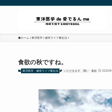
ホーム
東洋医学
健幸ライフ養生法
食欲の秋ですね。
2020
東洋医学
健幸ライフ養生法
いただきます
潤い
食欲