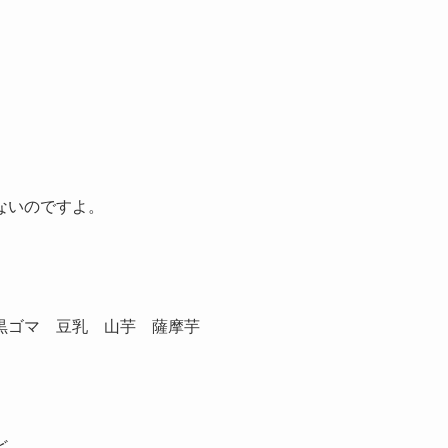
ないのですよ。
黒ゴマ 豆乳 山芋 薩摩芋
ど