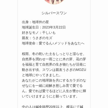
シルバースワン
出身：地球外の星
地球誕生日：2023年3月22日
好きなモノ：干しいも
親友：うさぎのモズ
地球使命：愛でるん♪メソッドをあなたへ
桜雨、冬の乾いた土をしっとりと湿らせ、
自然界を潤わせ一雨ごとに木の芽、花の芽
を福福と育て自然界の生き物たちが活発に
動き出す頃、スワンは親友うさぎのMOZU
と地球にやってきました。
あなたがこの地球旅を共にするカラダのな
ぜなにを一緒に紐解き慈しみ育て愛でる
ん。愛でれば愛でるほどに人生が豊かに輝
いていけますようにと願っています。
中の人は鍼灸師歴20年以上、横浜にて鍼