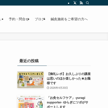
」
予約・問合せ
ブログ
鍼灸施術をご希望の方へ
最近の投稿
【御礼レポ】お久しぶりの講座
は思いのほか楽しかった★お蔭
様です
2026年4月20日
「お灸セルフケア」-yuragi
supporter- ゆらぎにツボがサ
ポートします