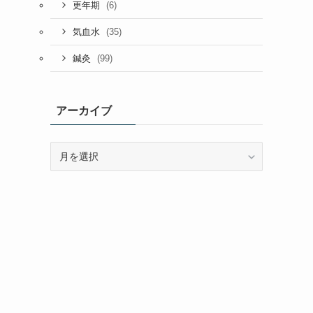
(6)
更年期
(35)
気血水
(99)
鍼灸
アーカイブ
ア
ー
カ
イ
ブ