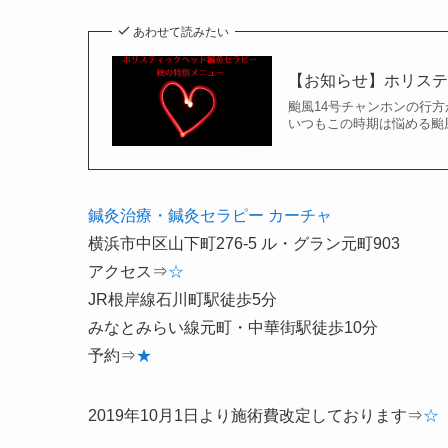
あわせて読みたい
【お知らせ】ホリス
颱風14号チャンホンの行
いつもこの時期は悩める颱風
鍼灸治療・鍼灸セラピー
カーチャ
横浜市中区山下町276-5 ル・グラン元町903
アクセス⇒
☆
JR根岸線石川町駅徒歩5分
みなとみらい線元町・中華街駅徒歩10分
予約⇒
★
2019年10月1日より施術費改定しております⇒
☆