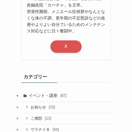
灸鍼灸院「カーチャ」を主宰。
突発性難聴、メニエール症候群やなんとな
くな体の不調、更年期の不定愁訴などの改
善やよりよい自分でいるためのメンテナン
ス対応などに日々奮闘中。
X
カテゴリー
イベント・講座
(87)
(33)
お知らせ
(13)
ご感想
(44)
ウラナイ８