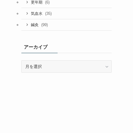
(6)
更年期
(35)
気血水
(99)
鍼灸
アーカイブ
ア
ー
カ
イ
ブ