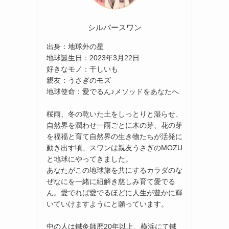
シルバースワン
出身：地球外の星
地球誕生日：2023年3月22日
好きなモノ：干しいも
親友：うさぎのモズ
地球使命：愛でるん♪メソッドをあなたへ
桜雨、冬の乾いた土をしっとりと湿らせ、
自然界を潤わせ一雨ごとに木の芽、花の芽
を福福と育て自然界の生き物たちが活発に
動き出す頃、スワンは親友うさぎのMOZU
と地球にやってきました。
あなたがこの地球旅を共にするカラダのな
ぜなにを一緒に紐解き慈しみ育て愛でる
ん。愛でれば愛でるほどに人生が豊かに輝
いていけますようにと願っています。
中の人は鍼灸師歴20年以上、横浜にて鍼