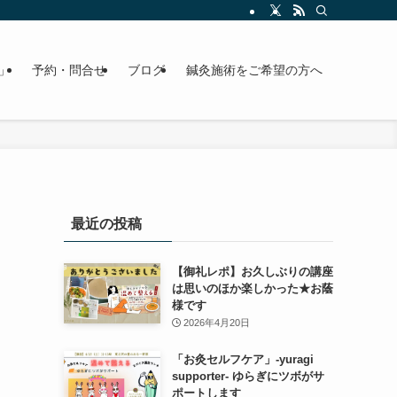
」
予約・問合せ
ブログ
鍼灸施術をご希望の方へ
最近の投稿
【御礼レポ】お久しぶりの講座
は思いのほか楽しかった★お蔭
様です
2026年4月20日
「お灸セルフケア」-yuragi
supporter- ゆらぎにツボがサ
ポートします