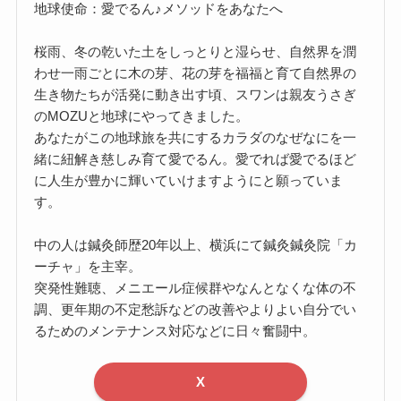
地球使命：愛でるん♪メソッドをあなたへ
桜雨、冬の乾いた土をしっとりと湿らせ、自然界を潤
わせ一雨ごとに木の芽、花の芽を福福と育て自然界の
生き物たちが活発に動き出す頃、スワンは親友うさぎ
のMOZUと地球にやってきました。
あなたがこの地球旅を共にするカラダのなぜなにを一
緒に紐解き慈しみ育て愛でるん。愛でれば愛でるほど
に人生が豊かに輝いていけますようにと願っていま
す。
中の人は鍼灸師歴20年以上、横浜にて鍼灸鍼灸院「カ
ーチャ」を主宰。
突発性難聴、メニエール症候群やなんとなくな体の不
調、更年期の不定愁訴などの改善やよりよい自分でい
るためのメンテナンス対応などに日々奮闘中。
X