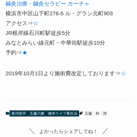
鍼灸治療・鍼灸セラピー
カーチャ
横浜市中区山下町276-5 ル・グラン元町903
アクセス⇒
☆
JR根岸線石川町駅徒歩5分
みなとみらい線元町・中華街駅徒歩10分
予約⇒
★
2019年10月1日より施術費改定しております⇒
☆
東洋医学
五臓六腑
健幸ライフ養生法
五臓
秋
肺
よかったらシェアしてね！