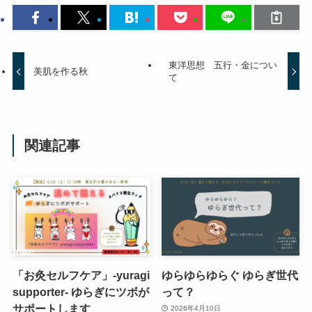
東洋思想 五行・金につい
美肌を作る秋
て
関連記事
「お灸セルフケア」-yuragi
ゆらゆらゆらぐ ゆらぎ世代
supporter- ゆらぎにツボが
って？
サポートします
2026年4月10日