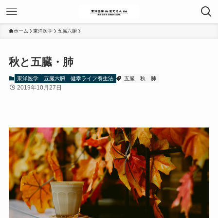
ホーム
東洋医学
五臓六腑
秋と五臓・肺
東洋医学
五臓六腑
健幸ライフ養生法
五臓
秋
肺
2019年10月27日