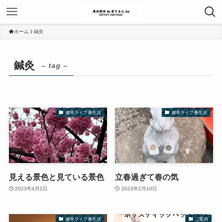
ホーム
鍼灸
鍼灸
– tag –
健幸ライフ養生法
健幸ライフ養生法
見える景色と見ている景色
立春過ぎて春の気
2023年4月2日
2023年2月10日
健幸ライフ養生法
ご案内