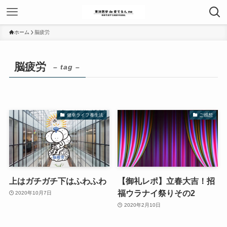
ホーム
脳疲労
脳疲労
– tag –
健幸ライフ養生法
ご感想
上はガチガチ下はふわふわ
【御礼レポ】立春大吉！招
福ウラナイ祭りその2
2020年10月7日
2020年2月10日