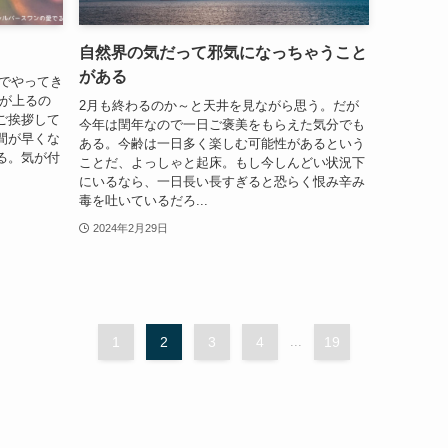
自然界の気だって邪気になっちゃうこと
がある
けでやってき
陽が上るの
2月も終わるのか～と天井を見ながら思う。だが
ご挨拶して
今年は閏年なので一日ご褒美をもらえた気分でも
間が早くな
ある。今齢は一日多く楽しむ可能性があるという
る。気が付
ことだ、よっしゃと起床。もし今しんどい状況下
にいるなら、一日長い長すぎると恐らく恨み辛み
毒を吐いているだろ...
2024年2月29日
1
2
3
4
...
19