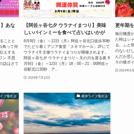
り】あな
【阿佐ヶ谷七夕 ウラナイまつり】美味
更年期を
しいバインミーを食べて占いはいかが
毎日幾度
た時はシ
することと
8月9日（金）～12日（月）阿佐ヶ谷北口徒歩30秒
る。ふと
白鳥って何
でたどり着くアジア食堂「スキマホール」2Fにて
のないひ
お伝えする
ウラナイ8 主催ウラナイまつりが開催されます。
んだか悲
ワン 不思
阿佐ヶ谷七夕 ウラナイまつり～天の川を渡る夜 8
その後ポイっ
宙の話はさて
月9日（金）～12日（月）18：00～21：00阿佐ヶ
谷駅北口30秒 ア...
2024年5
2024年7月12日
ライフ養生法
健幸ライフ養生法