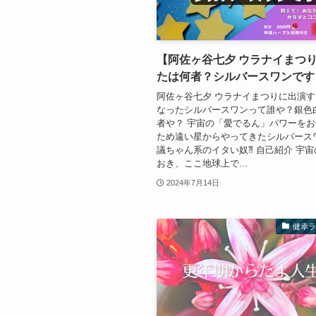
【阿佐ヶ谷七夕 ウラナイまつ
たは何者？シルバースワンです
阿佐ヶ谷七夕 ウラナイまつりに出演
なったシルバースワンって誰や？銀色
者や？ 宇宙の「愛でるん」パワーを
ため遠い星からやってきたシルバース
議ちゃん系のイタい奴⁈ 自己紹介 宇
おき、ここ地球上で...
2024年7月14日
健幸