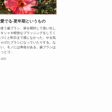
愛でる-更年期というもの
か使う歯ブラシ、袋を開封して使い出し
ャキシャキ軽快なブラッシングをしてく
気づくと昨日まで感じなかった、やる気
しゃげたブラシになっていたりする。な
しい、モノには寿命がある。歯ブラシは
とゴ...
月19日