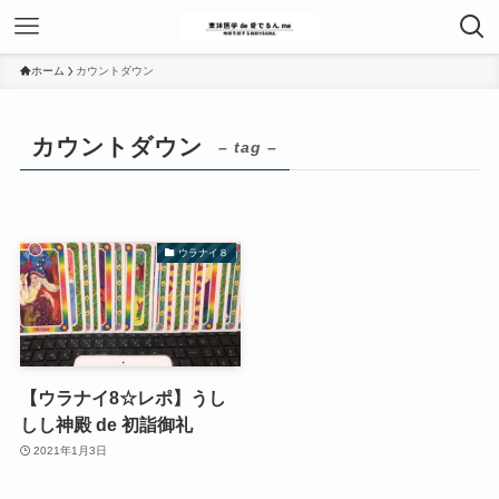
ホーム
カウントダウン
カウントダウン
– tag –
ウラナイ８
【ウラナイ8☆レポ】うし
しし神殿 de 初詣御礼
2021年1月3日