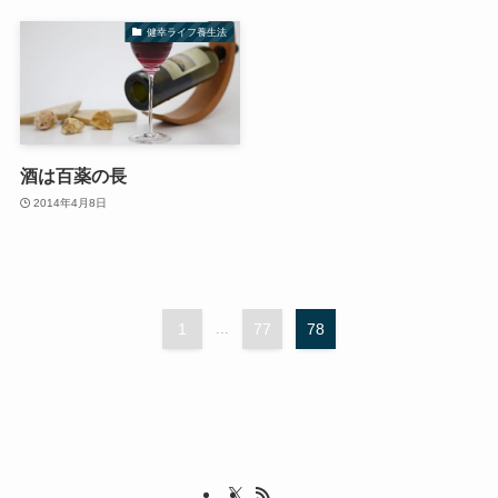
健幸ライフ養生法
酒は百薬の長
2014年4月8日
1
...
77
78