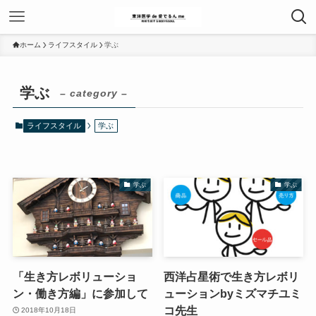
ホーム
ライフスタイル
学ぶ
学ぶ
– category –
ライフスタイル
学ぶ
学ぶ
学ぶ
「生き方レボリューショ
西洋占星術で生き方レボリ
ン・働き方編」に参加して
ューションbyミズマチユミ
コ先生
2018年10月18日