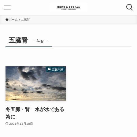
ホーム
五臓腎
五臓腎
– tag –
五臓六腑
冬五臓・腎 水が水である
為に
2021年11月18日